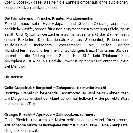
über Glucose-Oxidase. Das hellt die Zähne sichtbar auf, ohne zu bleichen,
ohne zu kratzen, einfach schön.
Die Formulierung – Frische, Kräuter, Mundgesundheit
Fluorid, muss sein. Hydroxylapatit und Glucose-Oxidase, auch das
natürliche Stoffe, sorgen für einen enzymatischen Whitening-Effekt, ganz
sanft. Und Xylitol, Birkenzucker also, ist süss, stärkt die Zähne, wirkt
gegen Bakterien. Die Kräuterextrakte aus Sonnenhut, Bitterorange,
Teufelskralle, indischem Wassernabel, sie helfen deiner
Mundschleimhaut und hemmen Entzündungen. Dazu Provitamin B5, das
unterstützt die Bildung neuer Zellen. Kein SLS, kein Triclosan, kein
Mikroplastic. RDA ca. 50. Und die Power-Kügelchen? Die enthalten extra
viel Menthol.
Die Sorten:
Gelb: Grapefruit + Bergamot – Zahnpasta, die munter macht
Spritzige Grapefruit, belebende Bergamotte: So wird beim Zähneputzen
am Morgen zumindest der Mund schon mal hellwach – der perfekte Start
in einen tollen Tag.
Orange: Pfirsich + Aprikose – Zähneputzen, raffiniert
Feine Pfirsich- und Aprikose-Noten betören deinen Mund. Dazu kommt
erfrischende Minze: Mundhygiene wird zur kühlen Brise – eine Zahnpasta,
die glücklich macht.