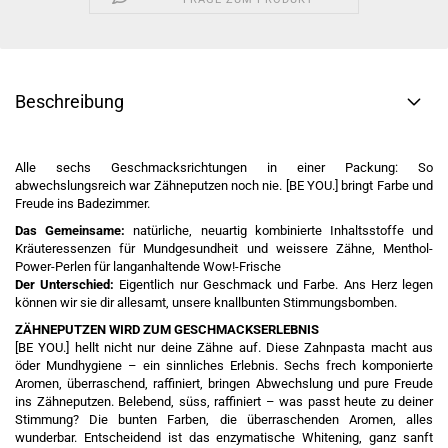
Beschreibung
Alle sechs Geschmacksrichtungen in einer Packung: So
abwechslungsreich war Zähneputzen noch nie. [BE YOU.] bringt Farbe und
Freude ins Badezimmer.
Das Gemeinsame:
natürliche, neuartig kombinierte Inhaltsstoffe und
Kräuteressenzen für Mundgesundheit und weissere Zähne, Menthol-
Power-Perlen für langanhaltende Wow!-Frische
Der Unterschied:
Eigentlich nur Geschmack und Farbe. Ans Herz legen
können wir sie dir allesamt, unsere knallbunten Stimmungsbomben.
ZÄHNEPUTZEN WIRD ZUM GESCHMACKSERLEBNIS
[BE YOU.] hellt nicht nur deine Zähne auf. Diese Zahnpasta macht aus
öder Mundhygiene – ein sinnliches Erlebnis. Sechs frech komponierte
Aromen, überraschend, raffiniert, bringen Abwechslung und pure Freude
ins Zähneputzen. Belebend, süss, raffiniert – was passt heute zu deiner
Stimmung? Die bunten Farben, die überraschenden Aromen, alles
wunderbar. Entscheidend ist das enzymatische Whitening, ganz sanft