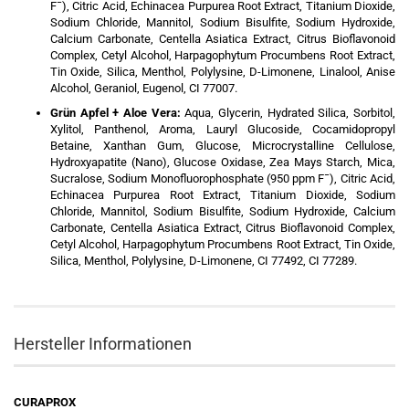
F¯), Citric Acid, Echinacea Purpurea Root Extract, Titanium Dioxide,
Sodium Chloride, Mannitol, Sodium Bisulfite, Sodium Hydroxide,
Calcium Carbonate, Centella Asiatica Extract, Citrus Bioflavonoid
Complex, Cetyl Alcohol, Harpagophytum Procumbens Root Extract,
Tin Oxide, Silica, Menthol, Polylysine, D-Limonene, Linalool, Anise
Alcohol, Geraniol, Eugenol, CI 77007.
Grün Apfel + Aloe Vera:
Aqua, Glycerin, Hydrated Silica, Sorbitol,
Xylitol, Panthenol, Aroma, Lauryl Glucoside, Cocamidopropyl
Betaine, Xanthan Gum, Glucose, Microcrystalline Cellulose,
Hydroxyapatite (Nano), Glucose Oxidase, Zea Mays Starch, Mica,
Sucralose, Sodium Monofluorophosphate (950 ppm F¯), Citric Acid,
Echinacea Purpurea Root Extract, Titanium Dioxide, Sodium
Chloride, Mannitol, Sodium Bisulfite, Sodium Hydroxide, Calcium
Carbonate, Centella Asiatica Extract, Citrus Bioflavonoid Complex,
Cetyl Alcohol, Harpagophytum Procumbens Root Extract, Tin Oxide,
Silica, Menthol, Polylysine, D-Limonene, CI 77492, CI 77289.
Hersteller Informationen
CURAPROX