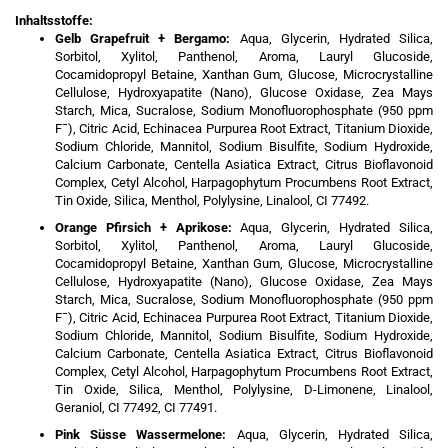
Inhaltsstoffe:
Gelb Grapefruit + Bergamo:
Aqua, Glycerin, Hydrated Silica,
Sorbitol, Xylitol, Panthenol, Aroma, Lauryl Glucoside,
Cocamidopropyl Betaine, Xanthan Gum, Glucose, Microcrystalline
Cellulose, Hydroxyapatite (Nano), Glucose Oxidase, Zea Mays
Starch, Mica, Sucralose, Sodium Monofluorophosphate (950 ppm
F¯), Citric Acid, Echinacea Purpurea Root Extract, Titanium Dioxide,
Sodium Chloride, Mannitol, Sodium Bisulfite, Sodium Hydroxide,
Calcium Carbonate, Centella Asiatica Extract, Citrus Bioflavonoid
Complex, Cetyl Alcohol, Harpagophytum Procumbens Root Extract,
Tin Oxide, Silica, Menthol, Polylysine, Linalool, CI 77492.
Orange Pfirsich + Aprikose:
Aqua, Glycerin, Hydrated Silica,
Sorbitol, Xylitol, Panthenol, Aroma, Lauryl Glucoside,
Cocamidopropyl Betaine, Xanthan Gum, Glucose, Microcrystalline
Cellulose, Hydroxyapatite (Nano), Glucose Oxidase, Zea Mays
Starch, Mica, Sucralose, Sodium Monofluorophosphate (950 ppm
F¯), Citric Acid, Echinacea Purpurea Root Extract, Titanium Dioxide,
Sodium Chloride, Mannitol, Sodium Bisulfite, Sodium Hydroxide,
Calcium Carbonate, Centella Asiatica Extract, Citrus Bioflavonoid
Complex, Cetyl Alcohol, Harpagophytum Procumbens Root Extract,
Tin Oxide, Silica, Menthol, Polylysine, D-Limonene, Linalool,
Geraniol, CI 77492, CI 77491.
Pink Süsse Wassermelone:
Aqua, Glycerin, Hydrated Silica,