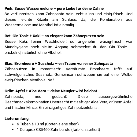
Pink: Süsse Wassermelone – pure Liebe für deine Zähne
So verführerisch kann Zahnpasta sein: echt süss und eisig-frisch. Und
dieses leichte Kitzeln am Schluss. Ja, die Kombination aus
Wassermelone und Menthol ist einmalig.
Rot: Gin Tonic + Kaki – so elegant kann Zähneputzen sein
Süsse Kaki, feiner Wachholder: so angenehm würzig-frisch war
Mundhygiene noch nie.Im Abgang schmeckst du den Gin Tonic –
prickelnd, natürlich ohne Alkohol.
Blau: Brombeere + Süssholz – ein Traum von einer Zahnpasta
Zähneputzen in romantisch: Verträumte Brombeere trifft auf
schwelgerisches Süssholz. Gemeinsam schweben sie auf einer Wolke
ewig-frischen Menthols. Na?
Grün: Apfel + Aloe Vera – deine Neugier wird belohnt
Zahnpasta, neu gedacht: Diese aussergewöhnliche
Geschmackskombination Überrascht mit saftiger Aloe Vera, grünem Apfel
und frischer Minze. Ein einzigartiges Zahnputzerlebnis.
Lieferumfang:
6 Tuben á 10 ml (Sorten siehe oben)
1 Curaprox CS5460 Zahnbürste (farblich sortiert)