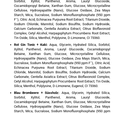
Sorbitol, Xylitol, Panthenol, Aroma, Lauryl Glucoside,
Cocamidopropyl Betaine, Xanthan Gum, Glucose, Microcrystalline
Cellulose, Hydroxyapatite (Nano), Glucose Oxidase, Zea Mays
Starch, Mica, Sucralose, Sodium Monofluorophosphate (950 ppm
F¯), Citric Acid, Echinacea Purpurea Root Extract, Titanium Dioxide,
Sodium Chloride, Mannitol, Sodium Bisulfite, Sodium Hydroxide,
Calcium Carbonate, Centella Asiatica Extract, Citrus Bioflavonoid
Complex, Cetyl Alcohol, Harpagophytum Procumbens Root Extract,
Tin Oxide, Silica, Menthol, Polylysine, D-Limonene, CI 73360.
Rot Gin Tonic + Kaki:
Aqua, Glycerin, Hydrated Silica, Sorbitol,
Xylitol, Panthenol, Aroma, Lauryl Glucoside, Cocamidopropyl
Betaine, Xanthan Gum, Glucose, Microcrystalline Cellulose,
Hydroxyapatite (Nano), Glucose Oxidase, Zea Mays Starch, Mica,
Sucralose, Sodium Monofluorophosphate (950 ppm F¯), Citric Acid,
Echinacea Purpurea Root Extract, Titanium Dioxide, Sodium
Chloride, Mannitol, Sodium Bisulfite, Sodium Hydroxide, Calcium
Carbonate, Centella Asiatica Extract, Citrus Bioflavonoid Complex,
Cetyl Alcohol, Harpagophytum Procumbens Root Extract, Tin Oxide,
Silica, Menthol, Polylysine, D-Limonene, Eugenol, CI 73360.
Blau Brombeere + Süssholz:
Aqua, Glycerin, Hydrated Silica,
Sorbitol, Xylitol, Panthenol, Aroma, Lauryl Glucoside,
Cocamidopropyl Betaine, Xanthan Gum, Glucose, Microcrystalline
Cellulose, Hydroxyapatite (Nano), Glucose Oxidase, Zea Mays
Starch, Mica, Sucralose, Sodium Monofluorophosphate (950 ppm