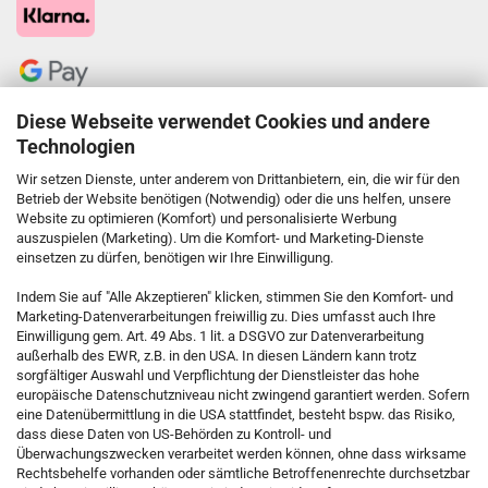
Diese Webseite verwendet Cookies und andere
Technologien
Wir setzen Dienste, unter anderem von Drittanbietern, ein, die wir für den
Betrieb der Website benötigen (Notwendig) oder die uns helfen, unsere
Website zu optimieren (Komfort) und personalisierte Werbung
auszuspielen (Marketing). Um die Komfort- und Marketing-Dienste
einsetzen zu dürfen, benötigen wir Ihre Einwilligung.
KONTAKT
Indem Sie auf "Alle Akzeptieren" klicken, stimmen Sie den Komfort- und
Marketing-Datenverarbeitungen freiwillig zu. Dies umfasst auch Ihre
Einwilligung gem. Art. 49 Abs. 1 lit. a DSGVO zur Datenverarbeitung
Kostenfreie Service-Hotline
außerhalb des EWR, z.B. in den USA. In diesen Ländern kann trotz
0800 5892815
sorgfältiger Auswahl und Verpflichtung der Dienstleister das hohe
europäische Datenschutzniveau nicht zwingend garantiert werden. Sofern
eine Datenübermittlung in die USA stattfindet, besteht bspw. das Risiko,
dass diese Daten von US-Behörden zu Kontroll- und
Callback Service
Überwachungszwecken verarbeitet werden können, ohne dass wirksame
Rechtsbehelfe vorhanden oder sämtliche Betroffenenrechte durchsetzbar