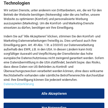
Technologien
Wir setzen Dienste, unter anderem von Drittanbietern, ein, die wir für den
Betrieb der Website benötigen (Notwendig) oder die uns helfen, unsere
Website zu optimieren (Komfort) und personalisierte Werbung
auszuspielen (Marketing). Um die Komfort- und Marketing-Dienste
einsetzen zu dürfen, benötigen wir Ihre Einwilligung.
KONTAKT
Indem Sie auf "Alle Akzeptieren" klicken, stimmen Sie den Komfort- und
Marketing-Datenverarbeitungen freiwillig zu. Dies umfasst auch Ihre
Einwilligung gem. Art. 49 Abs. 1 lit. a DSGVO zur Datenverarbeitung
Kostenfreie Service-Hotline
außerhalb des EWR, z.B. in den USA. In diesen Ländern kann trotz
0800 5892815
sorgfältiger Auswahl und Verpflichtung der Dienstleister das hohe
europäische Datenschutzniveau nicht zwingend garantiert werden. Sofern
eine Datenübermittlung in die USA stattfindet, besteht bspw. das Risiko,
dass diese Daten von US-Behörden zu Kontroll- und
Callback Service
Überwachungszwecken verarbeitet werden können, ohne dass wirksame
Rechtsbehelfe vorhanden oder sämtliche Betroffenenrechte durchsetzbar
sind. Ihre Einwilligung können Sie jederzeit widerrufen.
Datenschutzerklärung
Kontaktformular
Alle Akzeptieren
Nur Notwendige