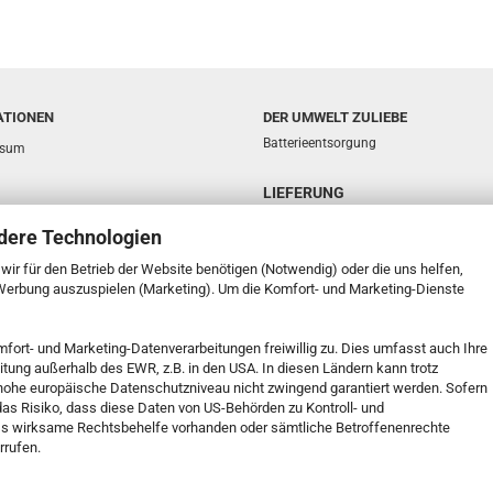
ATIONEN
DER UMWELT ZULIEBE
Batterieentsorgung
ssum
LIEFERUNG
sphäre und Datenschutz
dere Technologien
d- & Zahlungsbedingungen
e wir für den Betrieb der Website benötigen (Notwendig) oder die uns helfen,
ufsrecht & Muster-Widerrufsformular
 Werbung auszuspielen (Marketing). Um die Komfort- und Marketing-Dienste
t
mfort- und Marketing-Datenverarbeitungen freiwillig zu. Dies umfasst auch Ihre
k Service
eitung außerhalb des EWR, z.B. in den USA. In diesen Ländern kann trotz
 Einstellungen
s hohe europäische Datenschutzniveau nicht zwingend garantiert werden. Sofern
 das Risiko, dass diese Daten von US-Behörden zu Kontroll- und
s wirksame Rechtsbehelfe vorhanden oder sämtliche Betroffenenrechte
rrufen.
Onlineshop erstellen
mit Gambio.de © 2026