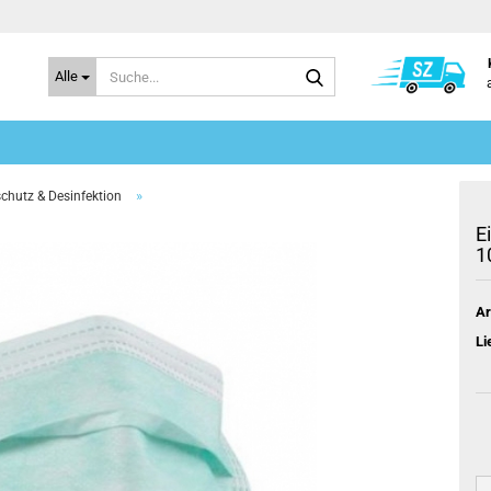
Suche...
Alle
»
hutz & Desinfektion
E
1
Ar
Li