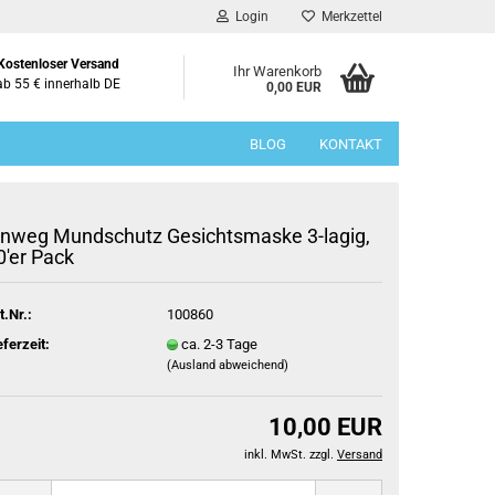
Login
Merkzettel
Kostenloser Versand
Ihr Warenkorb
ab 55 € innerhalb DE
0,00 EUR
BLOG
KONTAKT
inweg Mundschutz Gesichtsmaske 3-lagig,
0'er Pack
t.Nr.:
100860
eferzeit:
ca. 2-3 Tage
(Ausland abweichend)
10,00 EUR
inkl. MwSt. zzgl.
Versand