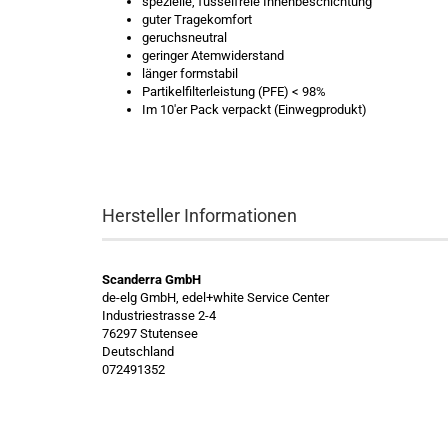
spezielle, fusselfreie Innenbeschichtung
guter Tragekomfort
geruchsneutral
geringer Atemwiderstand
länger formstabil
Partikelfilterleistung (PFE) < 98%
Im 10'er Pack verpackt (Einwegprodukt)
Hersteller Informationen
Scanderra GmbH
de-elg GmbH, edel+white Service Center
Industriestrasse 2-4
76297 Stutensee
Deutschland
072491352