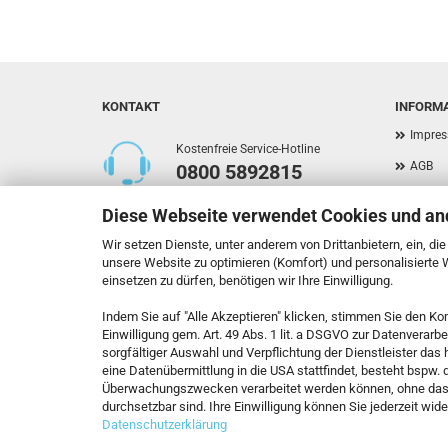
KONTAKT
INFORM
Impre
Kostenfreie Service-Hotline
AGB
0800 5892815
Privat
Diese Webseite verwendet Cookies und an
Versan
Callback Service
Wir setzen Dienste, unter anderem von Drittanbietern, ein, di
Widerr
unsere Website zu optimieren (Komfort) und personalisierte
einsetzen zu dürfen, benötigen wir Ihre Einwilligung.
Kontak
Indem Sie auf "Alle Akzeptieren" klicken, stimmen Sie den Ko
Callbac
Kontaktformular
Einwilligung gem. Art. 49 Abs. 1 lit. a DSGVO zur Datenverarb
Cookie
sorgfältiger Auswahl und Verpflichtung der Dienstleister da
eine Datenübermittlung in die USA stattfindet, besteht bspw.
Vertrag widerrufen
Überwachungszwecken verarbeitet werden können, ohne das
durchsetzbar sind. Ihre Einwilligung können Sie jederzeit wide
Datenschutzerklärung