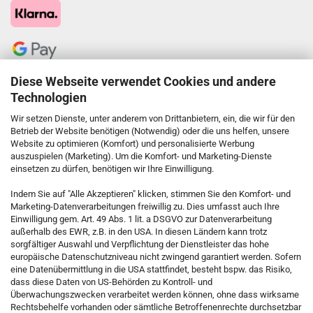
Diese Webseite verwendet Cookies und andere
Technologien
Wir setzen Dienste, unter anderem von Drittanbietern, ein, die wir für den
Betrieb der Website benötigen (Notwendig) oder die uns helfen, unsere
Website zu optimieren (Komfort) und personalisierte Werbung
auszuspielen (Marketing). Um die Komfort- und Marketing-Dienste
einsetzen zu dürfen, benötigen wir Ihre Einwilligung.
KONTAKT
Indem Sie auf "Alle Akzeptieren" klicken, stimmen Sie den Komfort- und
Marketing-Datenverarbeitungen freiwillig zu. Dies umfasst auch Ihre
Einwilligung gem. Art. 49 Abs. 1 lit. a DSGVO zur Datenverarbeitung
Kostenfreie Service-Hotline
außerhalb des EWR, z.B. in den USA. In diesen Ländern kann trotz
0800 5892815
sorgfältiger Auswahl und Verpflichtung der Dienstleister das hohe
europäische Datenschutzniveau nicht zwingend garantiert werden. Sofern
eine Datenübermittlung in die USA stattfindet, besteht bspw. das Risiko,
dass diese Daten von US-Behörden zu Kontroll- und
Callback Service
Überwachungszwecken verarbeitet werden können, ohne dass wirksame
Rechtsbehelfe vorhanden oder sämtliche Betroffenenrechte durchsetzbar