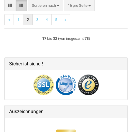
Sortieren nach
pro Seite
Sortieren nach
16 pro Seite
«
1
2
3
4
5
»
17
bis
32
(von insgesamt
78
)
Sicher ist sicher!
Auszeichnungen