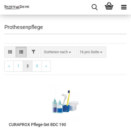
Prothesenpflege
FILTER
Sortieren nach
pro Seite
Sortieren nach
16 pro Seite
«
1
2
3
»
CURAPROX Pflege-Set BDC 190