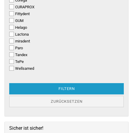
Corega
CURAPROX
Fittydent
GUM
Helago
Lactona
miradent
Paro
Tandex
TePe
Wellsamed
FILTERN
ZURÜCKSETZEN
Sicher ist sicher!