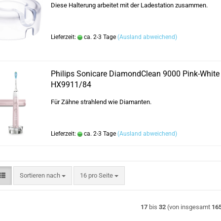
Diese Halterung arbeitet mit der Ladestation zusammen.
Lieferzeit:
ca. 2-3 Tage
(Ausland abweichend)
Philips Sonicare DiamondClean 9000 Pink-White
HX9911/84
Für Zähne strahlend wie Diamanten.
Lieferzeit:
ca. 2-3 Tage
(Ausland abweichend)
Sortieren nach
pro Seite
Sortieren nach
16 pro Seite
17
bis
32
(von insgesamt
16