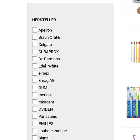
HERSTELLER
HERSTELLER
Apeiron
Braun Oral-B
Colgate
CURAPROX
Dr. Barmans
Edel+White
elmex
Emag AG
GUM
meridol
miradent
OVIDEN
Panasonic
PHILIPS
saubere-zaehne
Signal