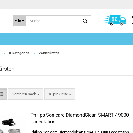
Suche...
Alle
»
»
≡ Kategorien
Zahnbürsten
ürsten
Sortieren nach
pro Seite
Sortieren nach
16 pro Seite
Philips Sonicare DiamondClean SMART / 9000
Ladestation
Philips Sonicare DiamondClean SMART / 9000 Ladestation.