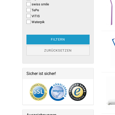
swiss smile
TePe
VITIS
Waterpik
FILTERN
ZURÜCKSETZEN
Sicher ist sicher!