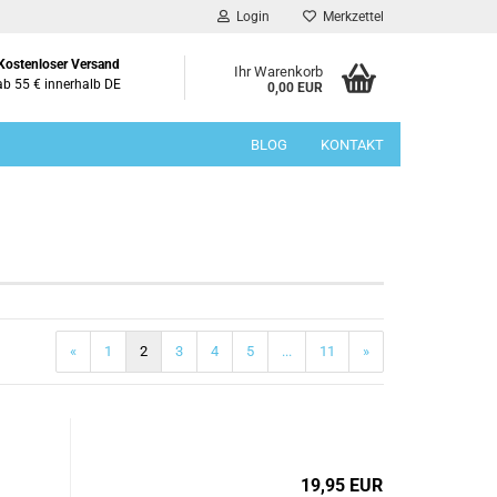
Login
Merkzettel
Kostenloser Versand
Ihr Warenkorb
ab 55 € innerhalb DE
0,00 EUR
BLOG
KONTAKT
«
1
2
3
4
5
...
11
»
19,95 EUR