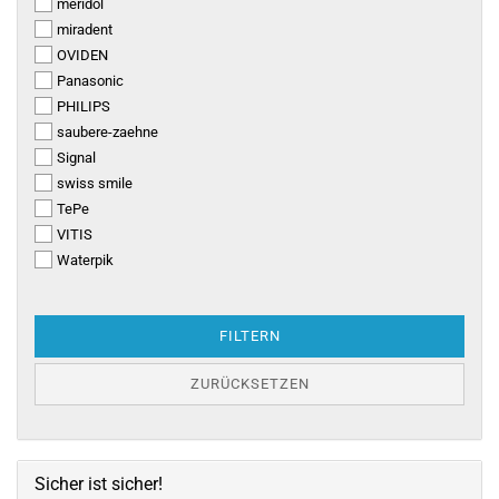
meridol
miradent
OVIDEN
Panasonic
PHILIPS
saubere-zaehne
Signal
swiss smile
TePe
VITIS
Waterpik
FILTERN
ZURÜCKSETZEN
Sicher ist sicher!