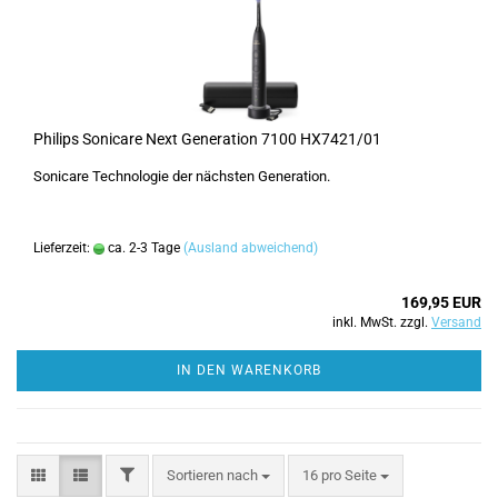
Philips Sonicare Next Generation 7100 HX7421/01
Sonicare Technologie der nächsten Generation.
Lieferzeit:
ca. 2-3 Tage
(Ausland abweichend)
169,95 EUR
inkl. MwSt. zzgl.
Versand
IN DEN WARENKORB
FILTER
Sortieren nach
pro Seite
Sortieren nach
16 pro Seite