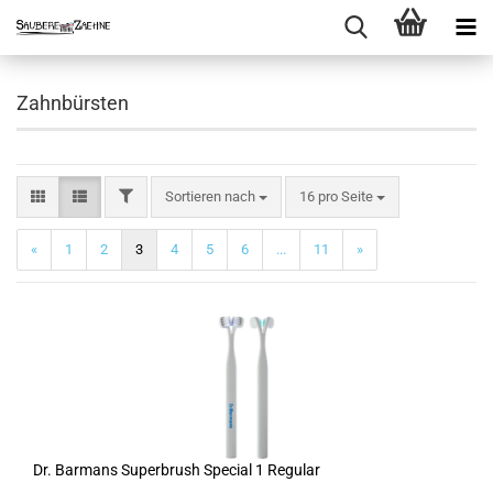
Zahnbürsten
FILTER
Sortieren nach
pro Seite
Sortieren nach
16 pro Seite
«
1
2
3
4
5
6
...
11
»
Dr. Barmans Superbrush Special 1 Regular