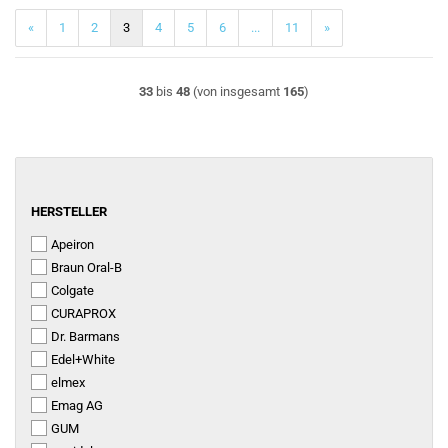
«
1
2
3
4
5
6
...
11
»
33
bis
48
(von insgesamt
165
)
HERSTELLER
HERSTELLER
Apeiron
Braun Oral-B
Colgate
CURAPROX
Dr. Barmans
Edel+White
elmex
Emag AG
GUM