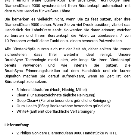
W3 Premium White Bürstenkopf. Die BrushSync Technologie Ihrer
DiamondClean 9000 synchronisiert Ihren Bürstenkopf automatisch mit
dem White+-Modus für weißere Zähne.
Sie bemerken es vielleicht nicht, wenn Sie zu fest putzen, aber Ihre
DiamondClean 9000 schon. Wenn Sie zu viel Druck ausüben, vibriert das
Handstück der Zahnbürste sanft. So werden Sie daran erinnert, weicher
zu bürsten und Ihrem Bürstenkopf die Arbeit zu überlassen. 7 von
10 Personen verhalf diese Funktion zu einem besseren Putzverhalten.
Alle Bürstenköpfe nutzen sich mit der Zeit ab, daher sollten Sie immer
sicherstellen, dass Ihrer weiterhin ideal reinigt. Unsere
BrushSync Technologie merkt sich, wie lange Sie Ihren Bürstenkopf
bereits verwenden und wie intensiv Sie putzen. Die
BrushSync Erinnerungsfunktion auf dem Handstück und ein kurzer
Signalton machen Sie darauf aufmerksam, wenn es Zeit ist, den
Bürstenkopf zu ersetzen.
3 Intensitätsstufen (Hoch, Niedrig, Mittel)
Clean (Für ausgezeichnete tägliche Reinigung)
Deep Clean+ (Für eine besonders gründliche Reinigung)
Gum Health (Pflegt Backenzähne besonders gründlich)
White+ (Entfernt oberflächliche Verfärbungen)
Lieferumfang:
2 Philips Sonicare DiamondClean 9000 Handstücke WHITE