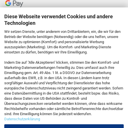
Diese Webseite verwendet Cookies und andere
Technologien
Wir setzen Dienste, unter anderem von Drittanbietern, ein, die wir für den
Betrieb der Website benötigen (Notwendig) oder die uns helfen, unsere
Website zu optimieren (Komfort) und personalisierte Werbung
auszuspielen (Marketing). Um die Komfort- und Marketing-Dienste
einsetzen zu dürfen, benötigen wir Ihre Einwilligung.
KONTAKT
Indem Sie auf "Alle Akzeptieren" klicken, stimmen Sie den Komfort- und
Marketing-Datenverarbeitungen freiwillig zu. Dies umfasst auch Ihre
Einwilligung gem. Art. 49 Abs. 1 lit. a DSGVO zur Datenverarbeitung
Kostenfreie Service-Hotline
außerhalb des EWR, z.B. in den USA. In diesen Ländern kann trotz
0800 5892815
sorgfältiger Auswahl und Verpflichtung der Dienstleister das hohe
europäische Datenschutzniveau nicht zwingend garantiert werden. Sofern
eine Datenübermittlung in die USA stattfindet, besteht bspw. das Risiko,
dass diese Daten von US-Behörden zu Kontroll- und
Callback Service
Überwachungszwecken verarbeitet werden können, ohne dass wirksame
Rechtsbehelfe vorhanden oder sämtliche Betroffenenrechte durchsetzbar
sind. Ihre Einwilligung können Sie jederzeit widerrufen.
Datenschutzerklärung
Kontaktformular