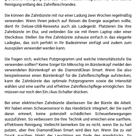
Reinigung entlang des Zahnfleischrandes.
Sie können die Zahnbürste mit nur einer Ladung zwei Wochen regelmäßig
verwenden. Wenn Ihnen jedoch auf Reisen die Energie ausgehen sollte,
dient Ihr Deluxe-USB-Reiseetui auch als Ladegerät. Platzieren Sie Ihre
Zahnbürste im Etui, und verbinden Sie sie mit Ihrem Laptop oder einer
Steckdose. Stellen Sie Ihre Zahnbürste zuhause einfach in das elegante
Ladeglas, das sich perfekt in Ihr Badezimmer einfügt und zudem zum
Ausspülen verwendet werden kann.
Sie fragen sich, welches Putzprogramm und welche Intensitätsstufe Sie
verwenden sollten? Keine Sorge! Ein Mikrochip im Bürstenkopf meldet den
verwendeten Bürstenkopf an die DiamondClean Smart. Wenn Sie also
beispielsweise einen Bürstenkopf für die Zahnfleischpflege aufstecken,
kann die Zahnbürste das optimale Putzprogramm sowie die Intensität
wählen und eine sanfte und effektive Zahnfleischpflege ermöglichen. Sie
müssen nur noch den Ein-/Aus-Schalter drücken.
Bei einer elektrischen Zahnbürste überlassen Sie der Bürste die Arbeit.
Wir haben einen Scheuersensor in das Handstück integriert, der Sie sanft
daran erinnert, keine potenziell schädlichen Scheuerbewegungen
auszuführen. So verbessern Sie Ihre Technik und erreichen eine sanftere,
effektivere Reinigung. Vielleicht bemerken Sie es nicht, wenn Sie zu hart
putzen, aber Ihre DiamondClean Smart wird dies tun. Wenn Sie zu viel
Druck ausüben, blinkt der Leuchtring am Ende des Handstücks. So