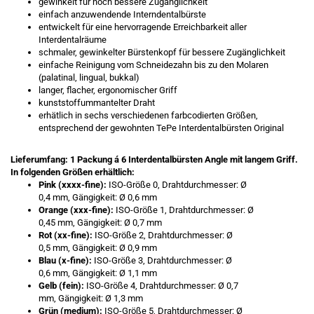
gewinkelt für noch bessere Zugänglichkeit
einfach anzuwendende Interndentalbürste
entwickelt für eine hervorragende Erreichbarkeit aller
Interdentalräume
schmaler, gewinkelter Bürstenkopf für bessere Zugänglichkeit
einfache Reinigung vom Schneidezahn bis zu den Molaren
(palatinal, lingual, bukkal)
langer, flacher, ergonomischer Griff
kunststoffummantelter Draht
erhätlich in sechs verschiedenen farbcodierten Größen,
entsprechend der gewohnten TePe Interdentalbürsten Original
Lieferumfang: 1 Packung á 6 Interdentalbürsten Angle mit langem Griff​.
In folgenden Größen erhältlich:
Pink (xxxx-fine):
ISO-Größe 0, Drahtdurchmesser: Ø
0,4 mm, Gängigkeit: Ø 0,6 mm
Orange (xxx-fine):
ISO-Größe 1, Drahtdurchmesser: Ø
0,45 mm, Gängigkeit: Ø 0,7 mm
Rot (xx-fine):
ISO-Größe 2, Drahtdurchmesser: Ø
0,5 mm, Gängigkeit: Ø 0,9 mm
Blau (x-fine):
ISO-Größe 3, Drahtdurchmesser: Ø
0,6 mm, Gängigkeit: Ø 1,1 mm
Gelb (fein
):
ISO-Größe 4, Drahtdurchmesser: Ø 0,7
mm, Gängigkeit: Ø 1,3 mm
Grün (medium):
ISO-Größe 5, Drahtdurchmesser: Ø