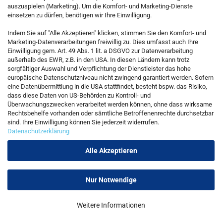
auszuspielen (Marketing). Um die Komfort- und Marketing-Dienste
einsetzen zu dürfen, benötigen wir Ihre Einwilligung.
KONTAKT
Indem Sie auf "Alle Akzeptieren" klicken, stimmen Sie den Komfort- und
Marketing-Datenverarbeitungen freiwillig zu. Dies umfasst auch Ihre
Einwilligung gem. Art. 49 Abs. 1 lit. a DSGVO zur Datenverarbeitung
Kostenfreie Service-Hotline
außerhalb des EWR, z.B. in den USA. In diesen Ländern kann trotz
0800 5892815
sorgfältiger Auswahl und Verpflichtung der Dienstleister das hohe
europäische Datenschutzniveau nicht zwingend garantiert werden. Sofern
eine Datenübermittlung in die USA stattfindet, besteht bspw. das Risiko,
dass diese Daten von US-Behörden zu Kontroll- und
Callback Service
Überwachungszwecken verarbeitet werden können, ohne dass wirksame
Rechtsbehelfe vorhanden oder sämtliche Betroffenenrechte durchsetzbar
sind. Ihre Einwilligung können Sie jederzeit widerrufen.
Datenschutzerklärung
Kontaktformular
Alle Akzeptieren
Nur Notwendige
Vertrag widerrufen
Weitere Informationen
Onlineshop erstellen
mit Gambio.de © 2026