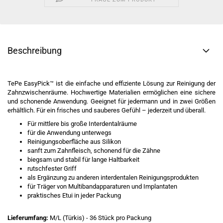
Beschreibung
TePe EasyPick™ ist die einfache und effiziente Lösung zur Reinigung der
Zahnzwischenräume. Hochwertige Materialien ermöglichen eine sichere
und schonende Anwendung. Geeignet für jedermann und in zwei Größen
erhältlich. Für ein frisches und sauberes Gefühl – jederzeit und überall.
Für mittlere bis große Interdentalräume
für die Anwendung unterwegs
Reinigungsoberfläche aus Silikon
sanft zum Zahnfleisch, schonend für die Zähne
biegsam und stabil für lange Haltbarkeit
rutschfester Griff
als Ergänzung zu anderen interdentalen Reinigungsprodukten
für Träger von Multibandapparaturen und Implantaten
praktisches Etui in jeder Packung
Lieferumfang:
M/L (Türkis) - 36 Stück pro Packung