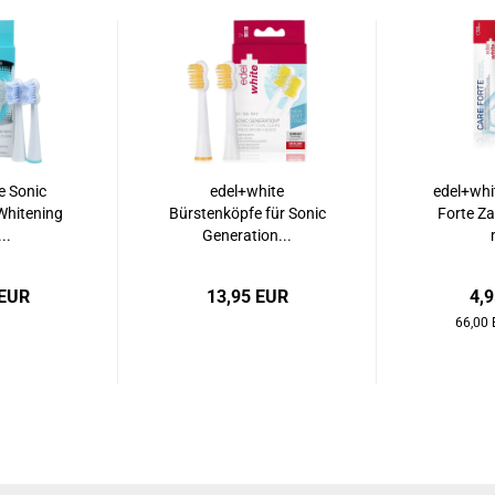
e Sonic
edel+white
edel+whi
Whitening
Bürstenköpfe für Sonic
Forte Z
..
Generation...
 EUR
13,95 EUR
4,
66,00 