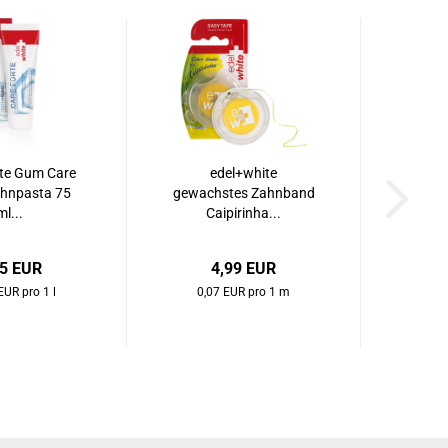
te Gum Care
edel+white
ahnpasta 75
gewachstes Zahnband
ml...
Caipirinha...
95 EUR
4,99 EUR
EUR pro 1 l
0,07 EUR pro 1 m