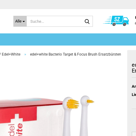
Suche...
Alle
»
/ Edel+White
edel+white Bacterio Target & Focus Brush Ersatzbürsten
e
E
Ar
Li