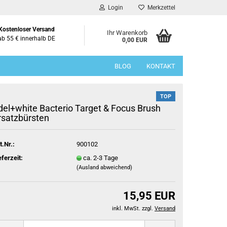
Login
Merkzettel
Kostenloser Versand
Ihr Warenkorb
ab 55 € innerhalb DE
0,00 EUR
BLOG
KONTAKT
TOP
del+white Bacterio Target & Focus Brush
rsatzbürsten
t.Nr.:
900102
eferzeit:
ca. 2-3 Tage
(Ausland abweichend)
15,95 EUR
inkl. MwSt. zzgl.
Versand