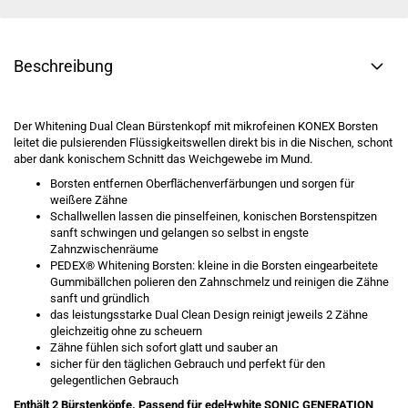
Beschreibung
Der Whitening Dual Clean Bürstenkopf mit mikrofeinen KONEX Borsten
leitet die pulsierenden Flüssigkeitswellen direkt bis in die Nischen, schont
aber dank konischem Schnitt das Weichgewebe im Mund.
Borsten entfernen Oberflächenverfärbungen und sorgen für
weißere Zähne
Schallwellen lassen die pinselfeinen, konischen Borstenspitzen
sanft schwingen und gelangen so selbst in engste
Zahnzwischenräume
PEDEX® Whitening Borsten: kleine in die Borsten eingearbeitete
Gummibällchen polieren den Zahnschmelz und reinigen die Zähne
sanft und gründlich
das leistungsstarke Dual Clean Design reinigt jeweils 2 Zähne
gleichzeitig ohne zu scheuern
Zähne fühlen sich sofort glatt und sauber an
sicher für den täglichen Gebrauch und perfekt für den
gelegentlichen Gebrauch
Enthält 2 Bürstenköpfe. Passend für edel+white SONIC GENERATION