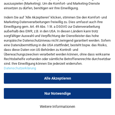
auszuspielen (Marketing). Um die Komfort- und Marketing-Dienste
einsetzen zu dürfen, benötigen wir Ihre Einwilligung.
KONTAKT
Indem Sie auf "Alle Akzeptieren" klicken, stimmen Sie den Komfort- und
Marketing-Datenverarbeitungen freiwillig zu. Dies umfasst auch Ihre
Einwilligung gem. Art. 49 Abs. 1 lit. a DSGVO zur Datenverarbeitung
Kostenfreie Service-Hotline
außerhalb des EWR, z.B. in den USA. In diesen Ländern kann trotz
0800 5892815
sorgfältiger Auswahl und Verpflichtung der Dienstleister das hohe
europäische Datenschutzniveau nicht zwingend garantiert werden. Sofern
eine Datenübermittlung in die USA stattfindet, besteht bspw. das Risiko,
dass diese Daten von US-Behörden zu Kontroll- und
Callback Service
Überwachungszwecken verarbeitet werden können, ohne dass wirksame
Rechtsbehelfe vorhanden oder sämtliche Betroffenenrechte durchsetzbar
sind. Ihre Einwilligung können Sie jederzeit widerrufen.
Datenschutzerklärung
Kontaktformular
Alle Akzeptieren
Nur Notwendige
Vertrag widerrufen
Weitere Informationen
Onlineshop erstellen
mit Gambio.de © 2026