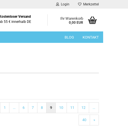
Login
Merkzettel
Kostenloser Versand
Ihr Warenkorb
ab 55 € innerhalb DE
0,00 EUR
BLOG
KONTAKT
1
...
6
7
8
9
10
11
12
...
40
»