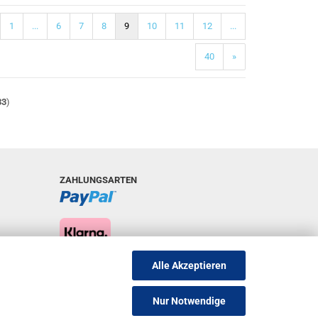
1
...
6
7
8
9
10
11
12
...
40
»
33
)
ZAHLUNGSARTEN
Alle Akzeptieren
Nur Notwendige