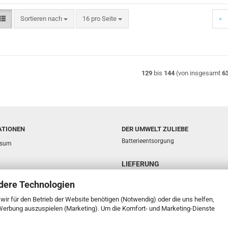
Sortieren nach
pro Seite
Sortieren nach
16 pro Seite
«
129
bis
144
(von insgesamt
6
ATIONEN
DER UMWELT ZULIEBE
Batterieentsorgung
ssum
LIEFERUNG
sphäre und Datenschutz
dere Technologien
d- & Zahlungsbedingungen
e wir für den Betrieb der Website benötigen (Notwendig) oder die uns helfen,
ufsrecht & Muster-Widerrufsformular
 Werbung auszuspielen (Marketing). Um die Komfort- und Marketing-Dienste
t