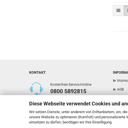
KONTAKT
INFORM
Impre
Kostenfreie Service-Hotline
AGB
0800 5892815
Privat
Diese Webseite verwendet Cookies und an
Versan
Callback Service
Wir setzen Dienste, unter anderem von Drittanbietern, ein, di
Widerr
unsere Website zu optimieren (Komfort) und personalisierte
einsetzen zu dürfen, benötigen wir Ihre Einwilligung.
Kontak